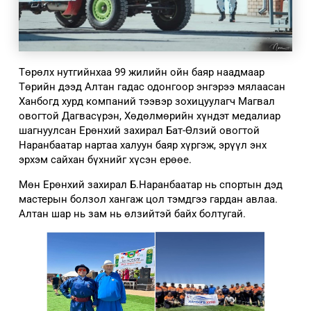
Төрөлх нутгийнхаа 99 жилийн ойн баяр наадмаар
Төрийн дээд Алтан гадас одонгоор энгэрээ мялаасан
Ханбогд хурд компаний тээвэр зохицуулагч Магвал
овогтой Дагвасүрэн, Хөдөлмөрийн хүндэт медалиар
шагнуулсан Ерөнхий захирал Бат-Өлзий овогтой
Наранбаатар нартаа халуун баяр хүргэж, эрүүл энх
эрхэм сайхан бүхнийг хүсэн ерөөе.
Мөн Ерөнхий захирал Б.Наранбаатар нь спортын дэд
мастерын болзол хангаж цол тэмдгээ гардан авлаа.
Алтан шар нь зам нь өлзийтэй байх болтугай.