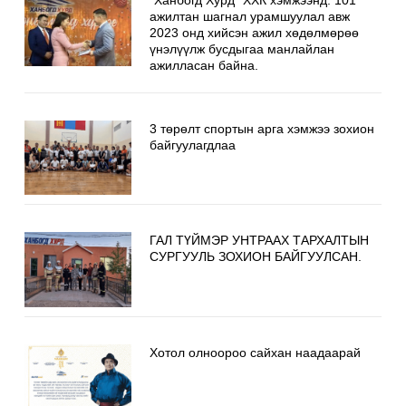
ажилтан шагнал урамшуулал авж
2023 онд хийсэн ажил хөдөлмөрөө
үнэлүүлж бусдыгаа манлайлан
ажилласан байна.
3 төрөлт спортын арга хэмжээ зохион
байгуулагдлаа
ГАЛ ТҮЙМЭР УНТРААХ ТАРХАЛТЫН
СУРГУУЛЬ ЗОХИОН БАЙГУУЛСАН.
Хотол олноороо сайхан наадаарай