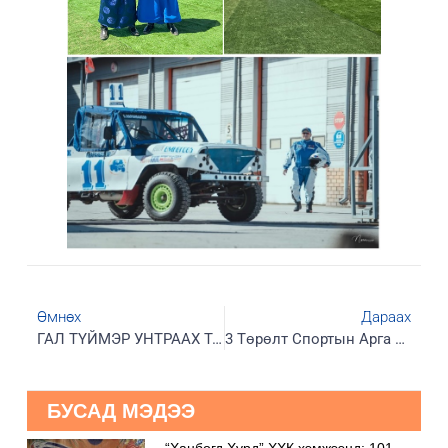
Өмнөх
Дараах
ГАЛ ТҮЙМЭР УНТРААХ ТАРХАЛТЫН СУРГУУЛЬ ЗОХИОН БАЙГУУЛСАН.
3 Төрөлт Спортын Арга Хэмжээ Зохион Байгуулагдлаа
БУСАД МЭДЭЭ
“Ханбогд Хурд” ХХК хэмжээнд: 101