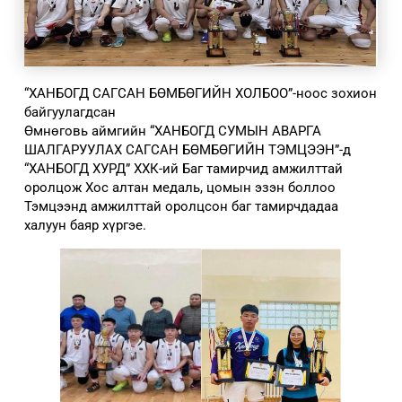
“ХАНБОГД САГСАН БӨМБӨГИЙН ХОЛБОО”-ноос зохион
байгуулагдсан
Өмнөговь аймгийн “ХАНБОГД СУМЫН АВАРГА
ШАЛГАРУУЛАХ САГСАН БӨМБӨГИЙН ТЭМЦЭЭН”-д
“ХАНБОГД ХУРД” ХХК-ий Баг тамирчид амжилттай
оролцож Хос алтан медаль, цомын эзэн боллоо
Тэмцээнд амжилттай оролцсон баг тамирчдадаа
халуун баяр хүргэе.