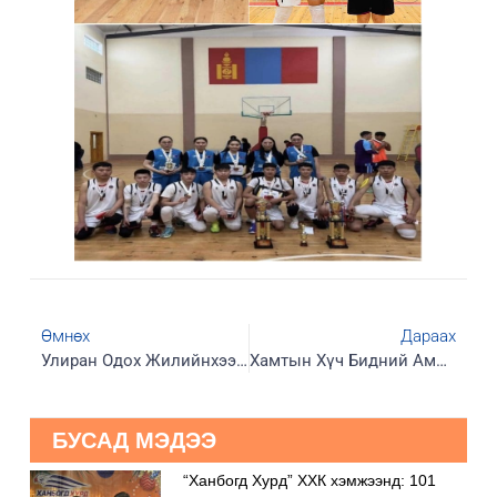
Өмнөх
Дараах
Улиран Одох Жилийнхээ Амжилт Бүтээлийг Дүгнэж, Ажил Хөдөлмөр, Хийсэн Бүтээснээрээ Онцгойрсон Жил Боллоо
Хамтын Хүч Бидний Амжилт.
БУСАД МЭДЭЭ
“Ханбогд Хурд” ХХК хэмжээнд: 101