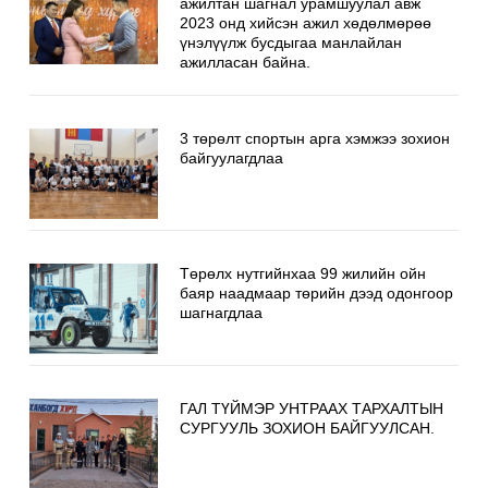
ажилтан шагнал урамшуулал авж
2023 онд хийсэн ажил хөдөлмөрөө
үнэлүүлж бусдыгаа манлайлан
ажилласан байна.
3 төрөлт спортын арга хэмжээ зохион
байгуулагдлаа
Төрөлх нутгийнхаа 99 жилийн ойн
баяр наадмаар төрийн дээд одонгоор
шагнагдлаа
ГАЛ ТҮЙМЭР УНТРААХ ТАРХАЛТЫН
СУРГУУЛЬ ЗОХИОН БАЙГУУЛСАН.