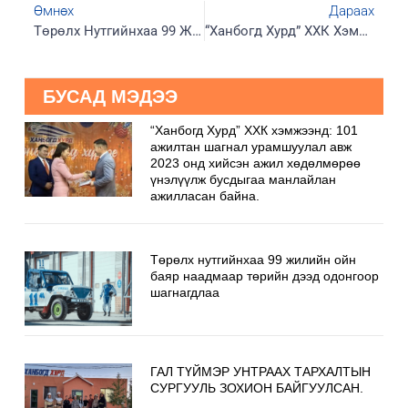
Өмнөх
Дараах
Төрөлх Нутгийнхаа 99 Жилийн Ойн Баяр Наадмаар Төрийн Дээд Одонгоор Шагнагдлаа
“Ханбогд Хурд” ХХК Хэмжээнд: 101 Ажилтан Шагнал Урамшуулал Авж 2023 Онд Хийсэн Ажил Хөдөлмөрөө Үнэлүүлж Бусдыгаа Манлайлан Ажилласан Байна.
БУСАД МЭДЭЭ
“Ханбогд Хурд” ХХК хэмжээнд: 101
ажилтан шагнал урамшуулал авж
2023 онд хийсэн ажил хөдөлмөрөө
үнэлүүлж бусдыгаа манлайлан
ажилласан байна.
Төрөлх нутгийнхаа 99 жилийн ойн
баяр наадмаар төрийн дээд одонгоор
шагнагдлаа
ГАЛ ТҮЙМЭР УНТРААХ ТАРХАЛТЫН
СУРГУУЛЬ ЗОХИОН БАЙГУУЛСАН.